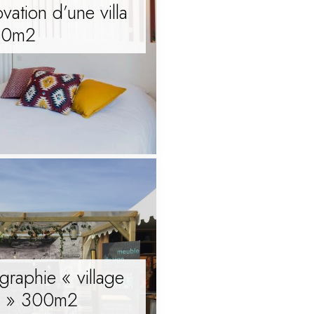
ation d’une villa
80m2
raphie « village
ns » 300m2