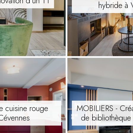
ovation d’un T1
hybride à
 cuisine rouge
MOBILIERS - Créa
 Cévennes
de bibliothèque