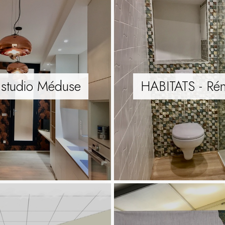
 studio Méduse
HABITATS - Rén