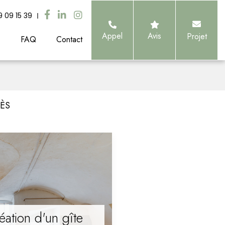
9 09 15 39
Appel
Avis
Projet
s
FAQ
Contact
LÈS
éation d'un gîte